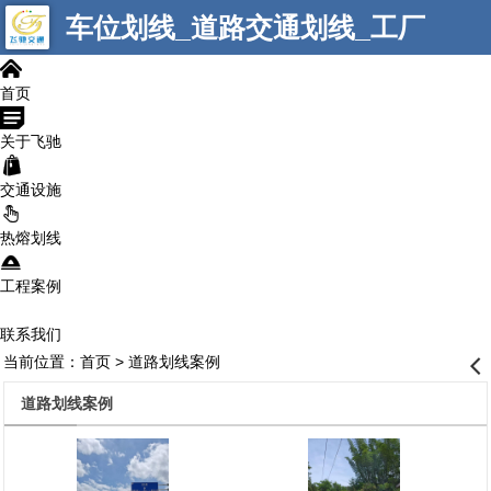
车位划线_道路交通划线_工厂
󰄫
划线__标示标牌_减速带_交通
首页
󰁂
设施_车位锁_南宁飞驰交通科
关于飞驰
󰇵
技有限公司
交通设施
󰋇
热熔划线
󰁚
工程案例
联系我们
当前位置：
首页
> 道路划线案例
󰊒
道路划线案例