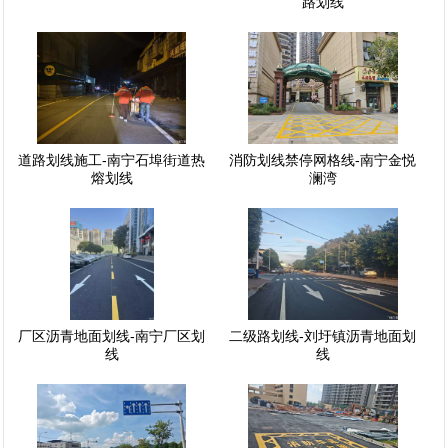
路划线
道路划线施工-南宁石埠街道热
消防划线禁停网格线-南宁金悦
熔划线
澜湾
厂区沥青地面划线-南宁厂区划
二级路划线-刘圩镇沥青地面划
线
线