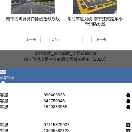
南宁石埠路路口除线改线划线
消防车道划线-南宁江湾路东小
学消防划线
上一页
下一页
道路划线_反光标牌
_交通设施批发
南宁飞驰交通科技有限公司版权所有【2018】
󰄸
信息咨询
󰇇
QQ咨询
客服
390406833
󰇇
客服
642750948
󰇇
客服
1620883965
󰇇
󰇯
电话咨询
客服
07715879907
󰇯
客服
13036882122
󰇯