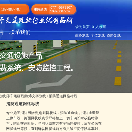
18978887787
设为首页
|
加入收藏
聘
联系我们
道路划线
_
车位
划线
_
道路划线
划线|停车场画线|热熔文字划线
>消防通道网格标线
消防通道网格标线
专业施画消防网格线,也叫网状线，消防通道线，消防通道禁
止停车线，路面网状线表示严格禁止一切车辆长时或临时停
车，防止交通阻塞。当网状线前方有车辆停驶时，后车必须在
网状线外等候，直到确认网状线前方有足够空间停驶本车时，