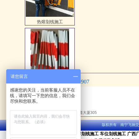
警示杆
请您留言
0771-5879907
3M反光条
咨询热线：
感谢您的关注，当前客服人员不在
手机：13036882122
线，请填写一下您的信息，我们会
QQ：390406833
尽快和您联系。
邮箱：390406833@qq.com
地址：南宁市青秀区星湖路37号联道大厦305