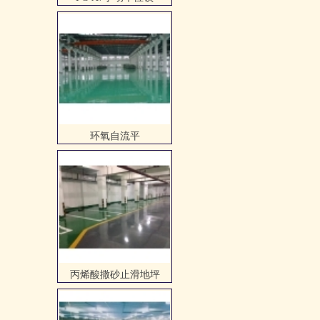
丙烯酸撒砂止滑地坪
防静电自流平地坪