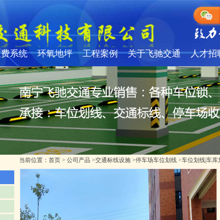
收费系统
环氧地坪
工程案例
关于飞驰交通
人才招
当前位置：
首页
>
公司产品
>
交通标线设施
>
停车场车位划线
>
车位划线|车库