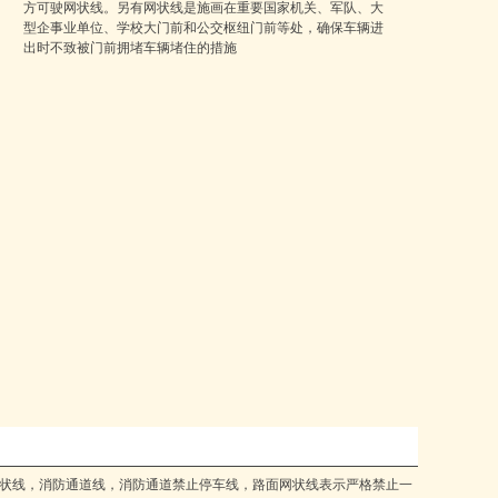
方可驶网状线。另有网状线是施画在重要国家机关、军队、大
型企事业单位、学校大门前和公交枢纽门前等处，确保车辆进
出时不致被门前拥堵车辆堵住的措施
网状线，消防通道线，消防通道禁止停车线，路面网状线表示严格禁止一